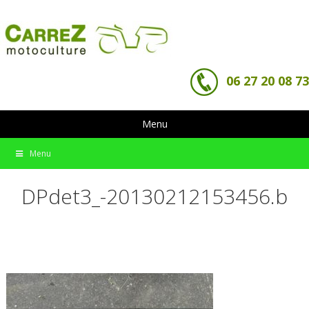
06 27 20 08 73
Menu
Menu
DPdet3_-20130212153456.b
avril 18, 2016