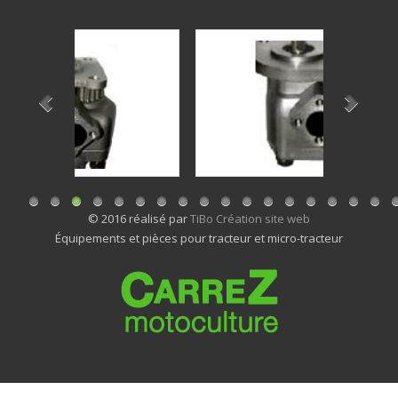
© 2016 réalisé par
TiBo Création site web
Équipements et pièces pour tracteur et micro-tracteur